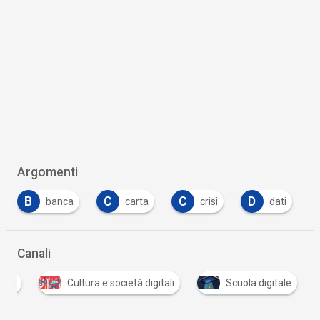
Argomenti
C
C
D
F
carta
crisi
dati
fondi
…
Canali
tale
Cultura e società digitali
Scuola digitale