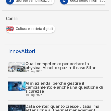
D
E
creto semplificazioni
documento informatico
eid
Canali
Cultura e società digitali
InnovAttori
Quali competenze per portare la
physical AI nello spazio: il caso Sitael
22 Lug 2026
AI in azienda, perché gestire il
cambiamento è anche una questione di
sicurezza
10 Lug 2026
Data center, quanto cresce l’Italia: ma
attenzione al thermal management