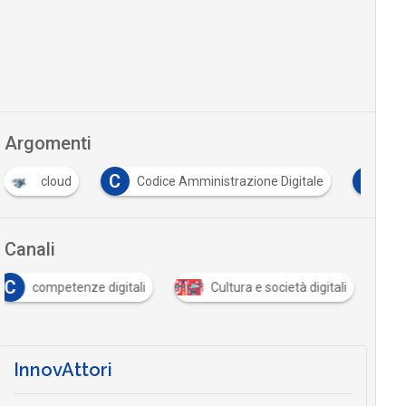
Argomenti
C
D
cloud
Codice Amministrazione Digitale
dati pe
Canali
C
competenze digitali
Cultura e società digitali
InnovAttori