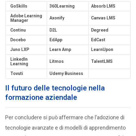
GoSkills
360Learning
Absorb LMS
Adobe Learning
Axonify
Canvas LMS
Manager
Continu
D2L
Degreed
Docebo
EdApp
EdCast
Juno LXP
Learn Amp
LearnUpon
LinkedIn
Litmos
TalentLMS
Learning
Tovuti
Udemy Business
I
l futuro delle tecnologie nella
formazione aziendale
Per concludere si può affermare che l’adozione di
tecnologie avanzate e di modelli di apprendimento