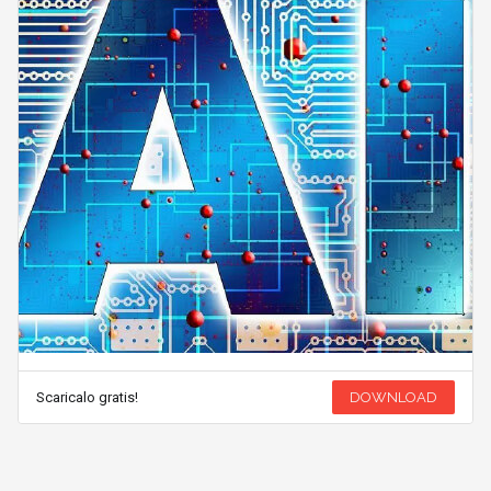
Scaricalo gratis!
DOWNLOAD