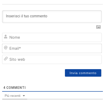
N
Em
Sit
we
4
COMMENTI
Più recenti