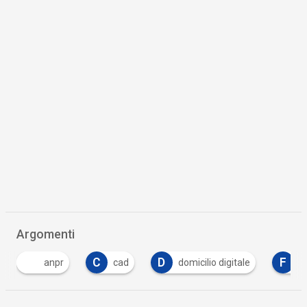
Argomenti
C
D
F
I
cad
domicilio digitale
forumpa