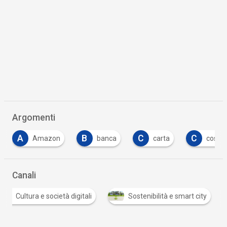
Argomenti
B
C
C
C
banca
carta
costi
crisi
…
Canali
Cultura e società digitali
Sostenibilità e smart city
…