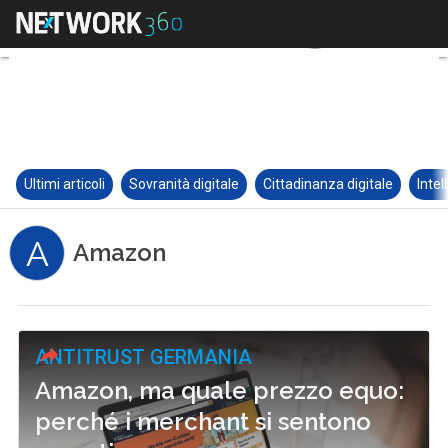
Ultimi articoli
Sovranità digitale
Cittadinanza digitale
Intel
A
Amazon
ANTITRUST GERMANIA
Amazon, ma quale prezzo equo:
perché i merchant si sentono