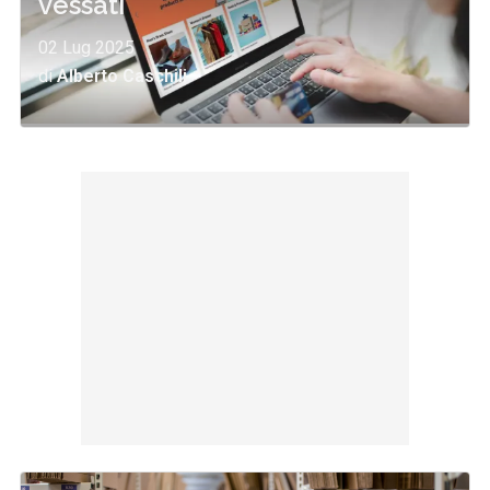
vessati
02 Lug 2025
di
Alberto Caschili