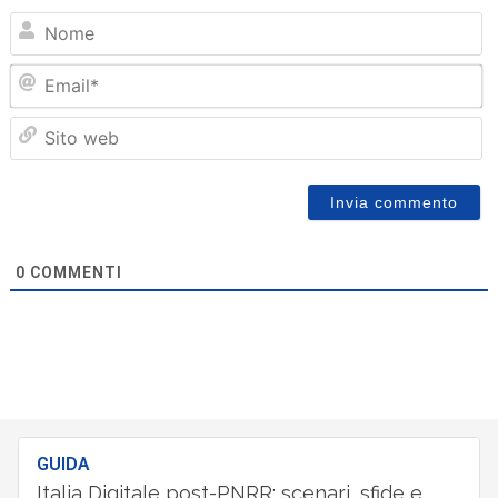
N
Em
Sit
we
0
COMMENTI
GUIDA
Italia Digitale post-PNRR: scenari, sfide e