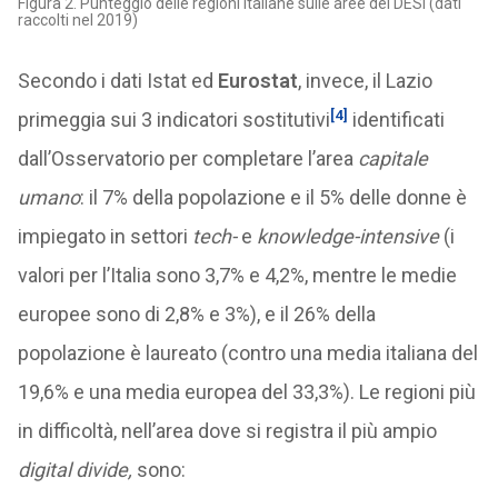
Figura 2. Punteggio delle regioni italiane sulle aree del DESI (dati
raccolti nel 2019)
Secondo i dati Istat ed
Eurostat
, invece, il Lazio
[4]
primeggia sui 3 indicatori sostitutivi
identificati
dall’Osservatorio per completare l’area
capitale
umano
: il 7% della popolazione e il 5% delle donne è
impiegato in settori
tech-
e
knowledge-intensive
(i
valori per l’Italia sono 3,7% e 4,2%, mentre le medie
europee sono di 2,8% e 3%), e il 26% della
popolazione è laureato (contro una media italiana del
19,6% e una media europea del 33,3%). Le regioni più
in difficoltà, nell’area dove si registra il più ampio
digital divide,
sono: