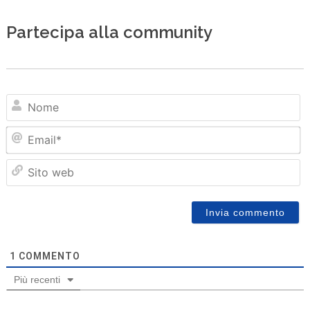
Partecipa alla community
N
Em
Sit
we
1
COMMENTO
Più recenti