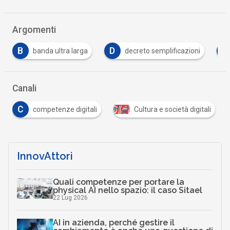
Argomenti
D
E
I
decreto semplificazioni
E-governance
Canali
C
competenze digitali
Cultura e società digitali
InnovAttori
Quali competenze per portare la
physical AI nello spazio: il caso Sitael
22 Lug 2026
AI in azienda, perché gestire il