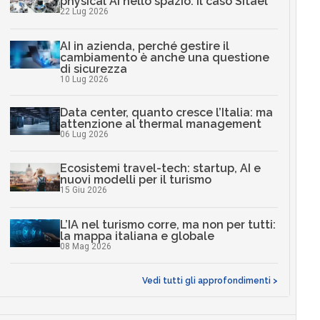
physical AI nello spazio: il caso Sitael
22 Lug 2026
AI in azienda, perché gestire il
cambiamento è anche una questione
di sicurezza
10 Lug 2026
Data center, quanto cresce l’Italia: ma
attenzione al thermal management
06 Lug 2026
Ecosistemi travel-tech: startup, AI e
nuovi modelli per il turismo
15 Giu 2026
L’IA nel turismo corre, ma non per tutti:
la mappa italiana e globale
08 Mag 2026
Vedi tutti gli approfondimenti >