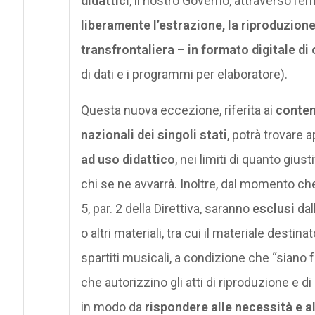
didattici
, il nostro Governo, attraverso l
liberamente l’estrazione, la riproduzion
transfrontaliera – in formato digitale di o
di dati e i programmi per elaboratore).
Questa nuova eccezione, riferita ai
contenu
nazionali dei singoli stati
, potrà trovare
ad uso didattico
, nei limiti di quanto gi
chi se ne avvarrà. Inoltre, dal momento che 
5, par. 2 della Direttiva, saranno
esclusi
dal
o altri materiali, tra cui il materiale destin
spartiti musicali, a condizione che “siano
che autorizzino gli atti di riproduzione e 
in modo da
rispondere alle necessità e all