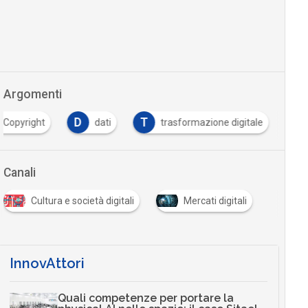
Argomenti
D
T
Copyright
dati
trasformazione digitale
Canali
Cultura e società digitali
Mercati digitali
InnovAttori
Quali competenze per portare la