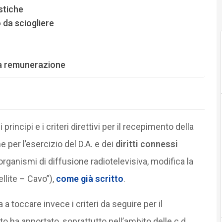
istiche
 da sciogliere
lla remunerazione
 principi e i criteri direttivi per il recepimento della
per l’esercizio del D.A. e dei
diritti connessi
organismi di diffusione radiotelevisiva, modifica la
llite – Cavo”),
come già scritto
.
a toccare invece i criteri da seguire per il
esto ha apportato, soprattutto nell’ambito delle c.d.