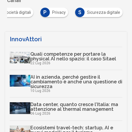
Canali
P
S
 e società digitali
Privacy
Sicurezza digitale
InnovAttori
Quali competenze per portare la
physical AI nello spazio: il caso Sitael
22 Lug 2026
AI in azienda, perché gestire il
cambiamento è anche una questione di
sicurezza
10 Lug 2026
Data center, quanto cresce l’Italia: ma
attenzione al thermal management
06 Lug 2026
Ecosistemi travel-tech: startup, AI e