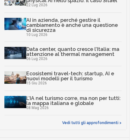
physical AI nello spazio: il caso Sitael
22 Lug 2026
AI in azienda, perché gestire il
cambiamento è anche una questione
di sicurezza
10 Lug 2026
Data center, quanto cresce l’Italia: ma
attenzione al thermal management
06 Lug 2026
Ecosistemi travel-tech: startup, AI e
nuovi modelli per il turismo
15 Giu 2026
L’IA nel turismo corre, ma non per tutti:
la mappa italiana e globale
08 Mag 2026
Vedi tutti gli approfondimenti >