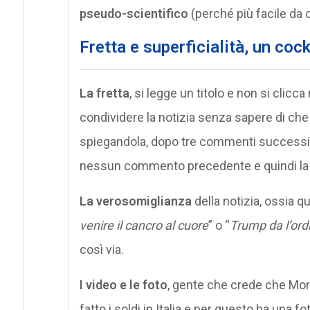
pseudo-scientifico
(perché più facile da c
Fretta e superficialità, un cock
La fretta
, si legge un titolo e non si clic
condividere la notizia senza sapere di che
spiegandola, dopo tre commenti successiv
nessun commento precedente e quindi la 
La verosomiglianza
della notizia, ossia q
venire il cancro al cuore
” o “
Trump da l’ordi
così via.
I video e le foto
, gente che crede che Mo
fatto i soldi in Italia e per questo ha una f