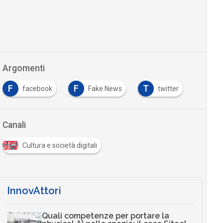
Argomenti
F
F
T
facebook
Fake News
twitter
Canali
Cultura e società digitali
InnovAttori
Quali competenze per portare la