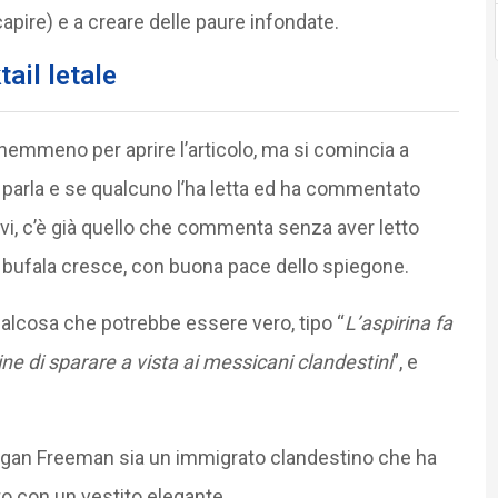
apire) e a creare delle paure infondate.
tail letale
ca nemmeno per aprire l’articolo, ma si comincia a
 parla e se qualcuno l’ha letta ed ha commentato
i, c’è già quello che commenta senza aver letto
bufala cresce, con buona pace dello spiegone.
ualcosa che potrebbe essere vero, tipo “
L’aspirina fa
ne di sparare a vista ai messicani clandestini
”, e
rgan Freeman sia un immigrato clandestino che ha
oto con un vestito elegante.