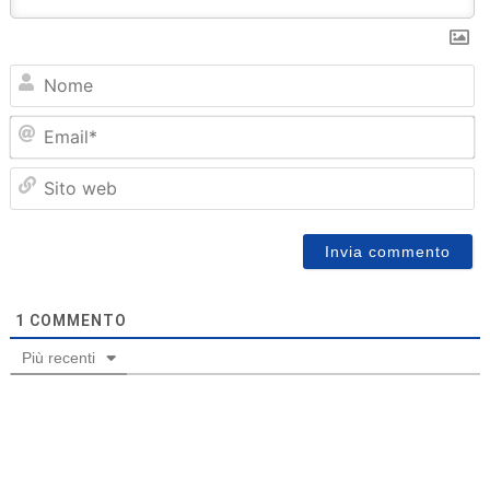
N
Em
Sit
we
1
COMMENTO
Più recenti