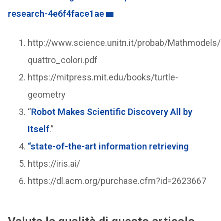
research-4e6f4face1ae
http://www.science.unitn.it/probab/Mathmodels/a
quattro_colori.pdf
https://mitpress.mit.edu/books/turtle-
geometry
“
Robot Makes Scientific Discovery All by
Itself
.”
“state-of-the-art information retrieving
https://iris.ai/
https://dl.acm.org/purchase.cfm?id=2623667