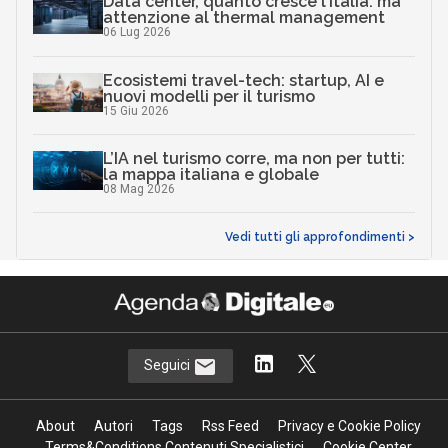
Data center, quanto cresce l’Italia: ma
attenzione al thermal management
06 Lug 2026
Ecosistemi travel-tech: startup, AI e
nuovi modelli per il turismo
15 Giu 2026
L’IA nel turismo corre, ma non per tutti:
la mappa italiana e globale
08 Mag 2026
Vedi tutti gli approfondimenti >
Seguici
About
Autori
Tags
Rss Feed
Privacy e Cookie Policy
Terms&Conditions Contenuti Specialistici
Cookie Center