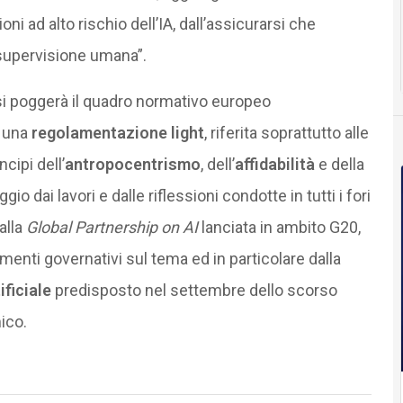
oni ad alto rischio dell’IA, dall’assicurarsi che
la supervisione umana”.
si poggerà il quadro normativo europeo
i una
regolamentazione light
, riferita soprattutto alle
ncipi dell’
antropocentrismo
, dell’
affidabilità
e della
io dai lavori e dalle riflessioni condotte in tutti i fori
alla
Global Partnership on AI
lanciata in ambito G20,
umenti governativi sul tema ed in particolare dalla
ificiale
predisposto nel settembre dello scorso
ico.