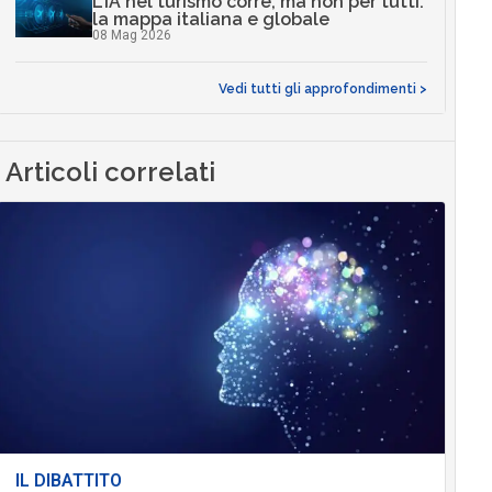
L’IA nel turismo corre, ma non per tutti:
la mappa italiana e globale
08 Mag 2026
Vedi tutti gli approfondimenti >
Articoli correlati
IL DIBATTITO