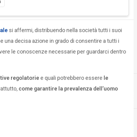
i
iale
si affermi, distribuendo nella società tutti i suoi
le una decisa azione in grado di consentire a tutti i
 di avere le conoscenze necessarie per guardarci dentro
tive regolatorie
e quali potrebbero essere
le
attutto,
come garantire la
prevalenza dell’uomo
D
dati personali
Intelligenza Artificiale