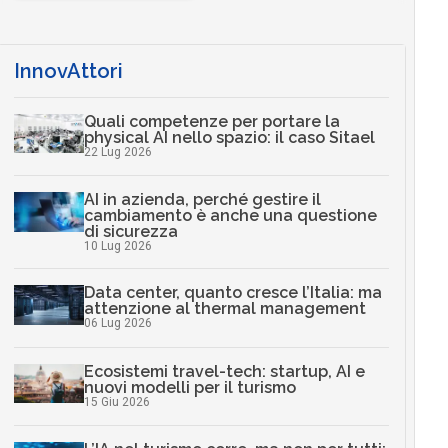
InnovAttori
Quali competenze per portare la
physical AI nello spazio: il caso Sitael
22 Lug 2026
AI in azienda, perché gestire il
cambiamento è anche una questione
di sicurezza
10 Lug 2026
Data center, quanto cresce l’Italia: ma
attenzione al thermal management
06 Lug 2026
Ecosistemi travel-tech: startup, AI e
nuovi modelli per il turismo
15 Giu 2026