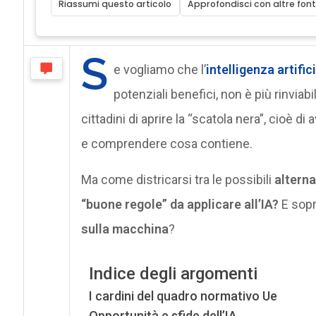
Riassumi questo articolo
Approfondisci con altre font
S
e vogliamo che l’
intelligenza artific
potenziali benefici, non è più rinviabi
cittadini di aprire la “scatola nera”, cioè
e comprendere cosa contiene.
Ma come districarsi tra le possibili
alterna
“buone regole” da applicare all’IA?
E sopr
sulla macchina
?
Indice degli argomenti
I cardini del quadro normativo Ue
Opportunità e sfide dell’IA