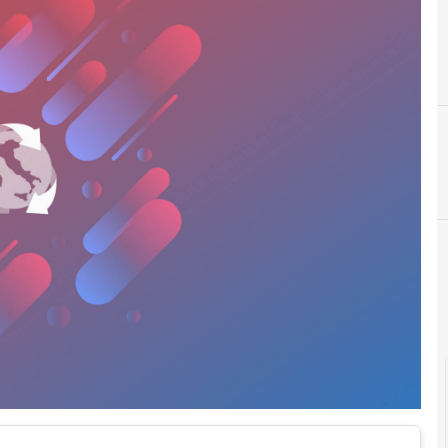
C
cineca