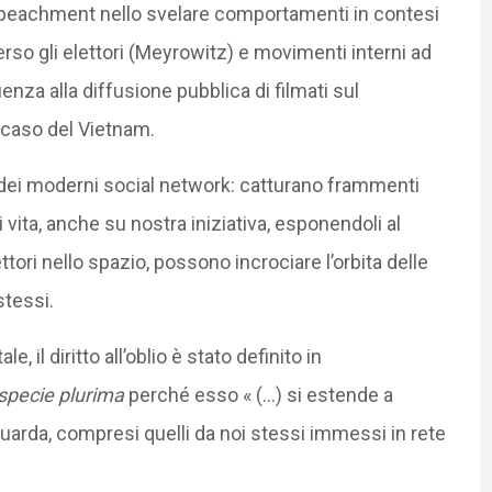
impeachment nello svelare comportamenti in contesi
i verso gli elettori (Meyrowitz) e movimenti interni ad
uenza alla diffusione pubblica di filmati sul
 caso del Vietnam.
dei moderni social network: catturano frammenti
i vita, anche su nostra iniziativa, esponendoli al
ttori nello spazio, possono incrociare l’orbita delle
stessi.
e, il diritto all’oblio è stato definito in
ispecie plurima
perché esso « (…) si estende a
guarda, compresi quelli da noi stessi immessi in rete