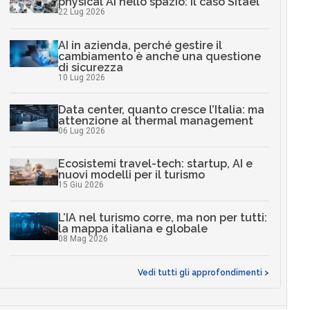
physical AI nello spazio: il caso Sitael
22 Lug 2026
AI in azienda, perché gestire il
cambiamento è anche una questione
di sicurezza
10 Lug 2026
Data center, quanto cresce l’Italia: ma
attenzione al thermal management
06 Lug 2026
Ecosistemi travel-tech: startup, AI e
nuovi modelli per il turismo
15 Giu 2026
L’IA nel turismo corre, ma non per tutti:
la mappa italiana e globale
08 Mag 2026
Vedi tutti gli approfondimenti >