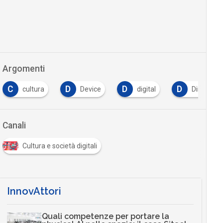
Argomenti
C
D
D
D
cultura
Device
digital
Diritto
Canali
Cultura e società digitali
InnovAttori
Quali competenze per portare la