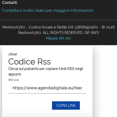
Contatti
Contatta il nostro team per maggiori informazioni
Nextwork360 - Codice fiscale e Partita IVA 13868590962 - © 2026
Nextwork360. ALL RIGHTS RESERVED. ISP AWS
Mappa del sito
close
Codice Rss
Clicca sul pulsante per copiare il link RSS negli
appunti.
RSS link
COPIA LINK