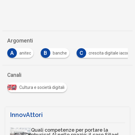
Argomenti
B
C
C
banche
crescita digitale iacono
crisi
…
Canali
Cultura e società digitali
InnovAttori
Quali competenze per portare la
physical AI nello spazio: il caso Sitael