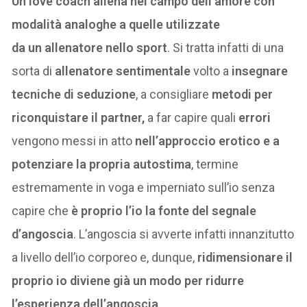
Un love coach allena nel campo dell’amore con
modalità analoghe a quelle utilizzate
da un allenatore nello sport
. Si tratta infatti di una
sorta di
allenatore sentimentale
volto a
insegnare
tecniche di seduzione
, a consigliare
metodi per
riconquistare il partner,
a far capire quali
errori
vengono messi in atto
nell’approccio erotico e a
potenziare la propria autostima
, termine
estremamente in voga e imperniato sull’io senza
capire che
è proprio l’io la fonte del segnale
d’angoscia
. L’angoscia si avverte infatti innanzitutto
a livello dell’io corporeo e, dunque,
ridimensionare il
proprio io diviene già un modo per ridurre
l’esperienza dell’angoscia
.