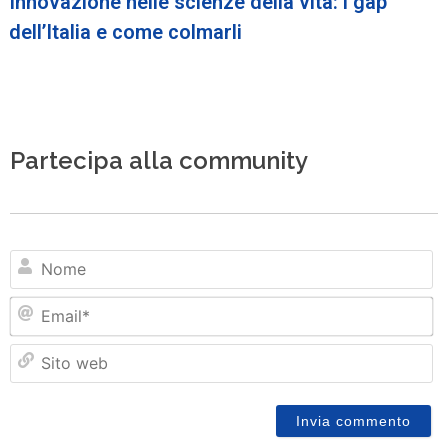
Innovazione nelle scienze della vita: i gap
dell’Italia e come colmarli
Partecipa alla community
N
Em
Si
w