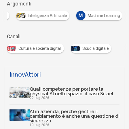
Argomenti
M
one
Intelligenza Artificiale
Machine Learning
Canali
Cultura e società digitali
Scuola digitale
InnovAttori
Quali competenze per portare la
physical AI nello spazio: il caso Sitael
22 Lug 2026
AI in azienda, perché gestire il
cambiamento è anche una questione di
sicurezza
10 Lug 2026