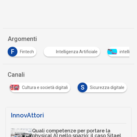
Argomenti
F
Fintech
Intelligenza Artificiale
intellige
Canali
S
Cultura e società digitali
Sicurezza digitale
InnovAttori
Quali competenze per portare la
physical AI nello spazio: il caso Sitael