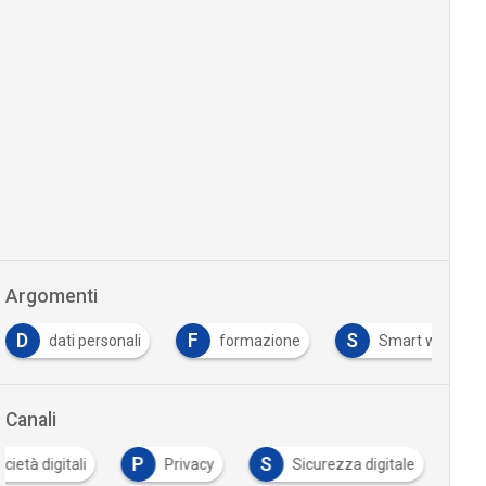
Argomenti
F
S
formazione
Smart working
Tutto su Cyber
Canali
P
S
cietà digitali
Privacy
Sicurezza digitale