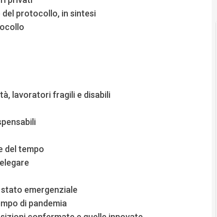
 del protocollo, in sintesi
tocollo
, lavoratori fragili e disabili
spensabili
e del tempo
delegare
o stato emergenziale
tempo di pandemia
sizioni confermate e quelle innovate