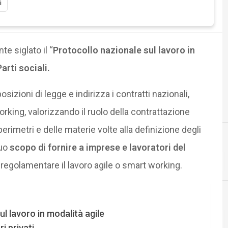
i
e siglato il “
Protocollo nazionale sul lavoro in
arti sociali.
osizioni di legge e indirizza i contratti nazionali,
working, valorizzando il ruolo della contrattazione
 perimetri e delle materie volte alla definizione degli
puo
scopo di fornire a imprese e lavoratori del
C
D
crittografia
dati personali
 regolamentare il lavoro agile o smart working.
ul lavoro in modalità agile
Cultura e so
i privati