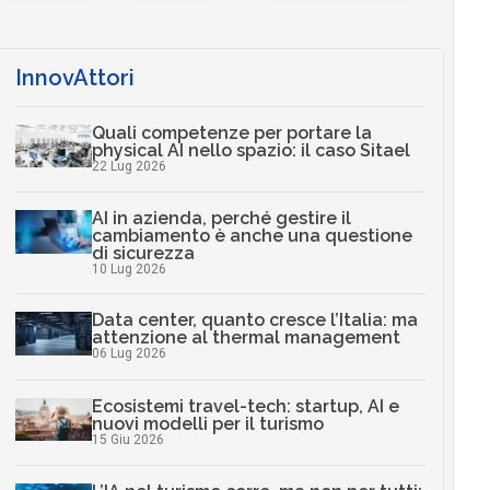
InnovAttori
Quali competenze per portare la
physical AI nello spazio: il caso Sitael
22 Lug 2026
AI in azienda, perché gestire il
cambiamento è anche una questione
di sicurezza
10 Lug 2026
Data center, quanto cresce l’Italia: ma
attenzione al thermal management
06 Lug 2026
Ecosistemi travel-tech: startup, AI e
nuovi modelli per il turismo
15 Giu 2026