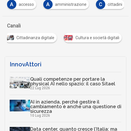
A
A
C
F
accesso
amministrazione
cittadini
Canali
Cittadinanza digitale
Cultura e società digitali
InnovAttori
Quali competenze per portare la
physical AI nello spazio: il caso Sitael
22 Lug 2026
AI in azienda, perché gestire il
cambiamento è anche una questione di
sicurezza
10 Lug 2026
Data center, quanto cresce l’Italia: ma