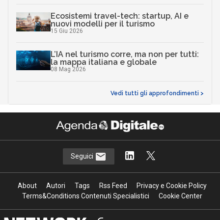
Ecosistemi travel-tech: startup, AI e
nuovi modelli per il turismo
15 Giu 2026
L’IA nel turismo corre, ma non per tutti:
la mappa italiana e globale
08 Mag 2026
Vedi tutti gli approfondimenti >
Seguici
About
Autori
Tags
Rss Feed
Privacy e Cookie Policy
Terms&Conditions Contenuti Specialistici
Cookie Center