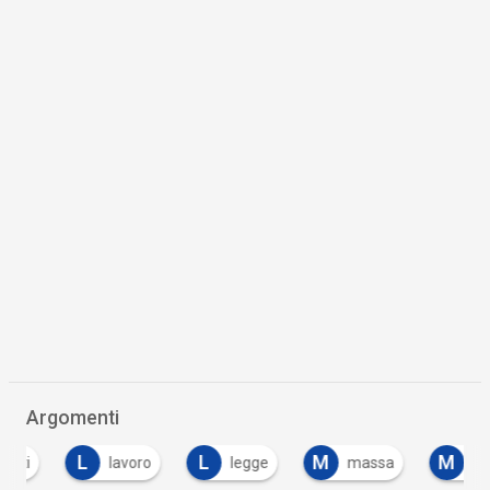
Argomenti
L
L
M
M
lavoro
legge
massa
musica