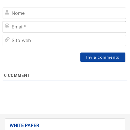
N
Em
Sit
we
0
COMMENTI
WHITE PAPER