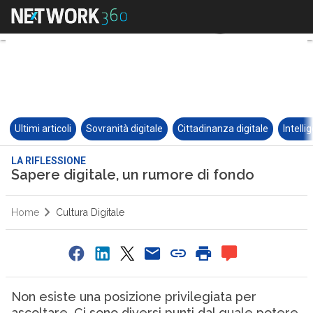
Ultimi articoli
Sovranità digitale
Cittadinanza digitale
Intelli
LA RIFLESSIONE
Sapere digitale, un rumore di fondo
Home
Cultura Digitale
Non esiste una posizione privilegiata per
ascoltare. Ci sono diversi punti dal quale potere