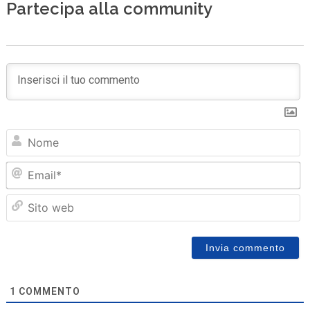
Partecipa alla community
N
Em
Sit
we
1
COMMENTO