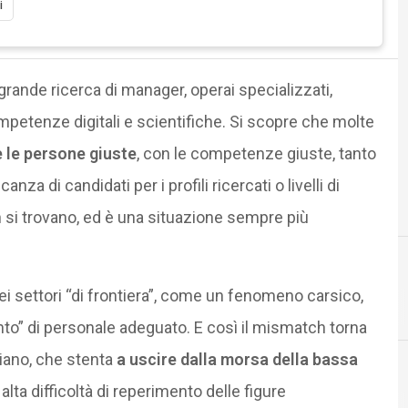
i
rande ricerca di manager, operai specializzati,
mpetenze digitali e scientifiche. Si scopre che molte
e le persone giuste
, con le competenze giuste, tanto
a di candidati per i profili ricercati o livelli di
 si trovano, ed è una situazione sempre più
i settori “di frontiera”, come un fenomeno carsico,
B
banda ultra larga
mento” di personale adeguato. E così il mismatch torna
liano, che stenta
a uscire dalla morsa della bassa
lta difficoltà di reperimento delle figure
C
competenze digitali