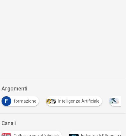
Argomenti
F
formazione
Intelligenza Artificiale
PNRR
Canali
Cultura e società digitali
Industria 5.0/Innovazione in