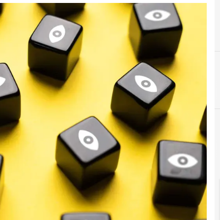
B
big data