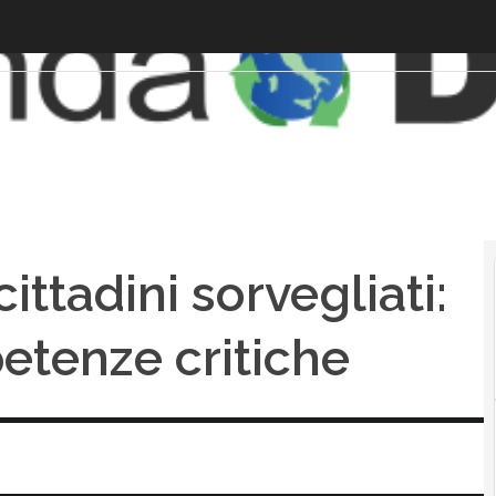
ittadini sorvegliati:
petenze critiche