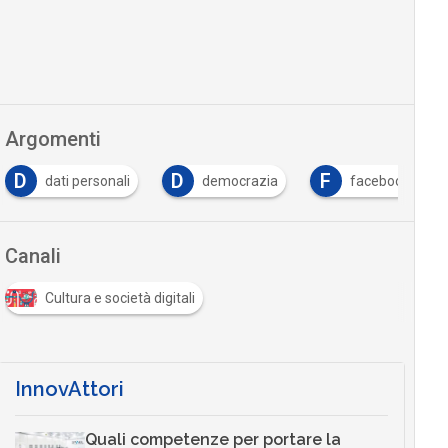
Argomenti
D
D
F
dati personali
democrazia
facebook
Canali
Cultura e società digitali
InnovAttori
Quali competenze per portare la