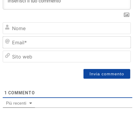
N
Em
Sit
we
1
COMMENTO
Più recenti