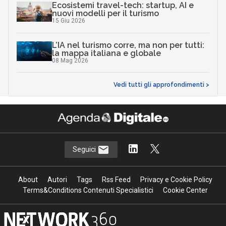
Ecosistemi travel-tech: startup, AI e
nuovi modelli per il turismo
15 Giu 2026
L’IA nel turismo corre, ma non per tutti:
la mappa italiana e globale
08 Mag 2026
Vedi tutti gli approfondimenti >
Seguici
About
Autori
Tags
Rss Feed
Privacy e Cookie Policy
Terms&Conditions Contenuti Specialistici
Cookie Center