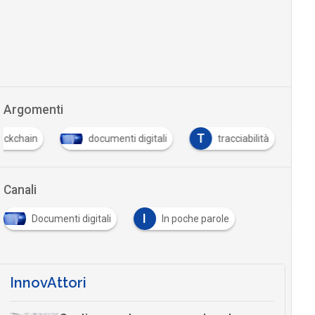
Argomenti
T
ockchain
documenti digitali
tracciabilità
Canali
I
Documenti digitali
In poche parole
InnovAttori