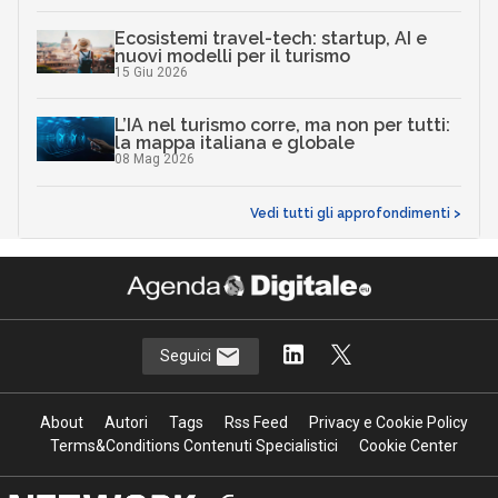
Ecosistemi travel-tech: startup, AI e
nuovi modelli per il turismo
15 Giu 2026
L’IA nel turismo corre, ma non per tutti:
la mappa italiana e globale
08 Mag 2026
Vedi tutti gli approfondimenti >
Seguici
About
Autori
Tags
Rss Feed
Privacy e Cookie Policy
Terms&Conditions Contenuti Specialistici
Cookie Center