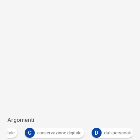
Argomenti
C
D
E
conservazione digitale
dati personali
e