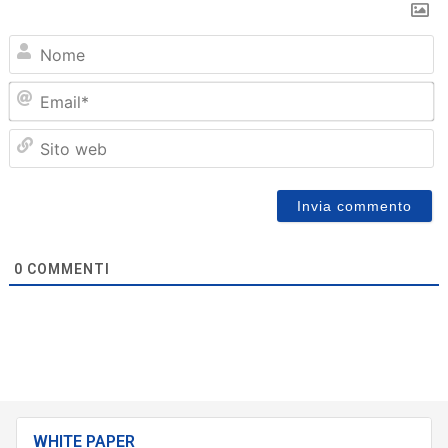
N
Em
Sit
we
0
COMMENTI
WHITE PAPER