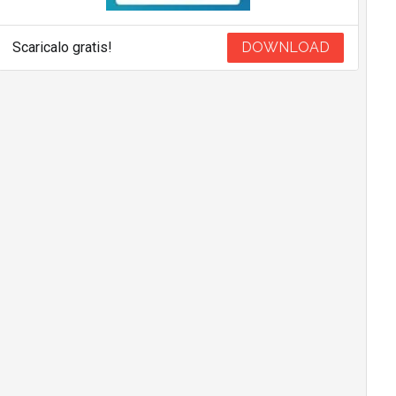
Scaricalo gratis!
DOWNLOAD