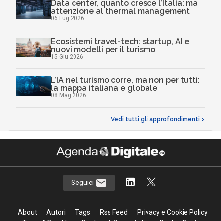
Data center, quanto cresce l’Italia: ma
attenzione al thermal management
06 Lug 2026
Ecosistemi travel-tech: startup, AI e
nuovi modelli per il turismo
15 Giu 2026
L’IA nel turismo corre, ma non per tutti:
la mappa italiana e globale
08 Mag 2026
Vedi tutti gli approfondimenti >
Seguici
About
Autori
Tags
Rss Feed
Privacy e Cookie Policy