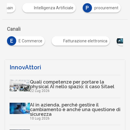
P
ckchain
Intelligenza Artificiale
procurement
Canali
rce
Fatturazione elettronica
Mercati digitali
InnovAttori
Quali competenze per portare la
physical AI nello spazio: il caso Sitael
22 Lug 2026
AI in azienda, perché gestire il
cambiamento è anche una questione di
sicurezza
10 Lug 2026