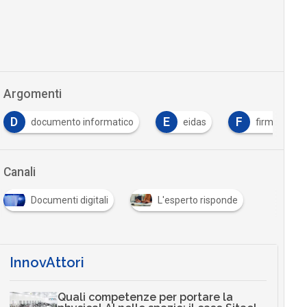
Argomenti
D
E
F
documento informatico
eidas
firma digita
Canali
Documenti digitali
L'esperto risponde
InnovAttori
Quali competenze per portare la