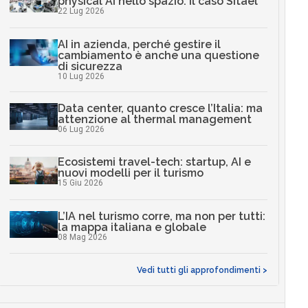
physical AI nello spazio: il caso Sitael
22 Lug 2026
AI in azienda, perché gestire il
cambiamento è anche una questione
di sicurezza
10 Lug 2026
Data center, quanto cresce l’Italia: ma
attenzione al thermal management
06 Lug 2026
Ecosistemi travel-tech: startup, AI e
nuovi modelli per il turismo
15 Giu 2026
L’IA nel turismo corre, ma non per tutti:
la mappa italiana e globale
08 Mag 2026
Vedi tutti gli approfondimenti >