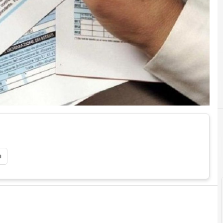
C
conservazione digitale
i