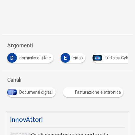
Argomenti
E
icilio digitale
eidas
Tutto su Cyber Security
Canali
Documenti digitali
Fatturazione elettronica
InnovAttori
Quali competenze per portare la