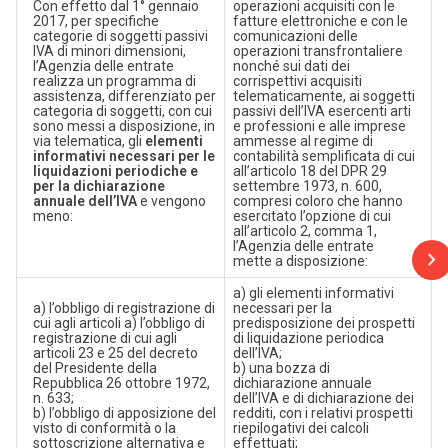
Con effetto dal 1° gennaio
operazioni acquisiti con le
2017, per specifiche
fatture elettroniche e con le
categorie di soggetti passivi
comunicazioni delle
IVA di minori dimensioni,
operazioni transfrontaliere
l’Agenzia delle entrate
nonché sui dati dei
realizza un programma di
corrispettivi acquisiti
assistenza, differenziato per
telematicamente, ai soggetti
categoria di soggetti, con cui
passivi dell’IVA esercenti arti
sono messi a disposizione, in
e professioni e alle imprese
via telematica, gli
elementi
ammesse al regime di
informativi necessari per le
contabilità semplificata di cui
liquidazioni periodiche e
all’articolo 18 del DPR 29
per la dichiarazione
settembre 1973, n. 600,
annuale dell’IVA
e vengono
compresi coloro che hanno
meno:
esercitato l’opzione di cui
all’articolo 2, comma 1,
l’Agenzia delle entrate
mette a disposizione:
a) gli elementi informativi
a) l’obbligo di registrazione di
necessari per la
cui agli articoli a) l’obbligo di
predisposizione dei prospetti
registrazione di cui agli
di liquidazione periodica
articoli 23 e 25 del decreto
dell’IVA;
del Presidente della
b) una bozza di
Repubblica 26 ottobre 1972,
dichiarazione annuale
n. 633;
dell’IVA e di dichiarazione dei
b) l’obbligo di apposizione del
redditi, con i relativi prospetti
visto di conformità o la
riepilogativi dei calcoli
sottoscrizione alternativa e
effettuati;