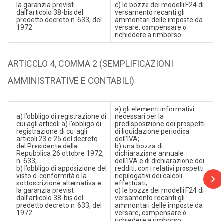
la garanzia previsti
c) le bozze dei modelli F24 di
dall’articolo 38-bis del
versamento recanti gli
predetto decreto n. 633, del
ammontari delle imposte da
1972.
versare, compensare o
richiedere a rimborso.
ARTICOLO 4, COMMA 2 (SEMPLIFICAZIONI
AMMINISTRATIVE E CONTABILI)
a) gli elementi informativi
a) l’obbligo di registrazione di
necessari per la
cui agli articoli a) l’obbligo di
predisposizione dei prospetti
registrazione di cui agli
di liquidazione periodica
articoli 23 e 25 del decreto
dell’IVA;
del Presidente della
b) una bozza di
Repubblica 26 ottobre 1972,
dichiarazione annuale
n. 633;
dell’IVA e di dichiarazione dei
b) l’obbligo di apposizione del
redditi, con i relativi prospetti
visto di conformità o la
riepilogativi dei calcoli
sottoscrizione alternativa e
effettuati;
la garanzia previsti
c) le bozze dei modelli F24 di
dall’articolo 38-bis del
versamento recanti gli
predetto decreto n. 633, del
ammontari delle imposte da
1972.
versare, compensare o
richiedere a rimborso.