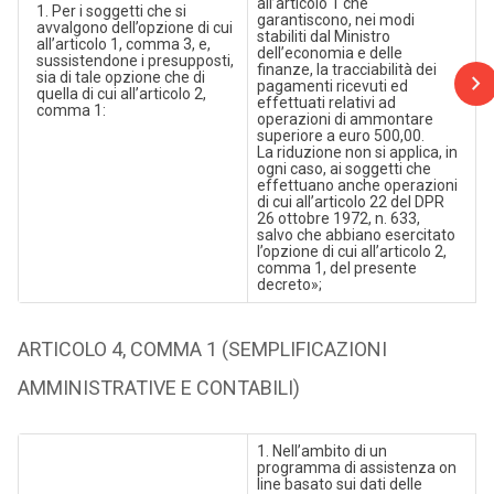
all’articolo 1 che
1. Per i soggetti che si
garantiscono, nei modi
avvalgono dell’opzione di cui
stabiliti dal Ministro
all’articolo 1, comma 3, e,
dell’economia e delle
sussistendone i presupposti,
finanze, la tracciabilità dei
sia di tale opzione che di
pagamenti ricevuti ed
quella di cui all’articolo 2,
effettuati relativi ad
comma 1:
operazioni di ammontare
superiore a euro 500,00.
La riduzione non si applica, in
ogni caso, ai soggetti che
effettuano anche operazioni
di cui all’articolo 22 del DPR
26 ottobre 1972, n. 633,
salvo che abbiano esercitato
l’opzione di cui all’articolo 2,
comma 1, del presente
decreto»;
ARTICOLO 4, COMMA 1 (SEMPLIFICAZIONI
AMMINISTRATIVE E CONTABILI)
1. Nell’ambito di un
programma di assistenza on
line basato sui dati delle