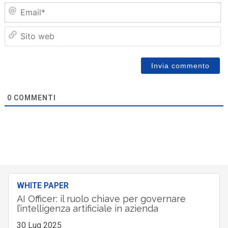
Em
Sit
we
0
COMMENTI
WHITE PAPER
AI Officer: il ruolo chiave per governare
l’intelligenza artificiale in azienda
30 Lug 2025