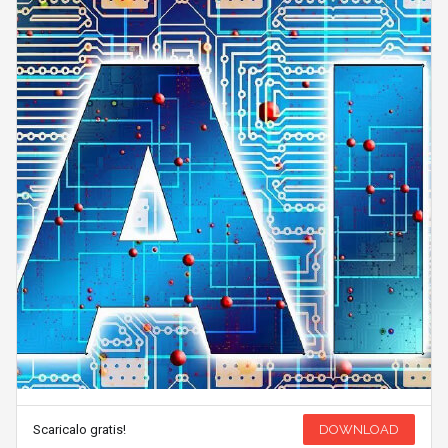
Scaricalo gratis!
DOWNLOAD