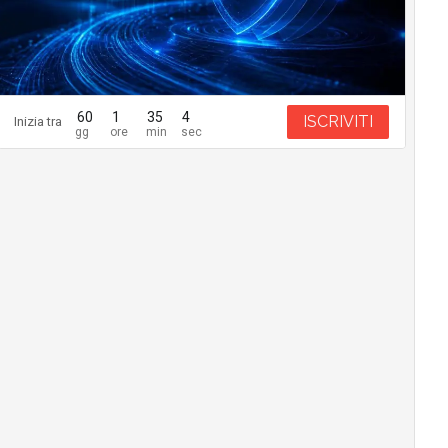
60
1
35
3
ISCRIVITI
Inizia tra