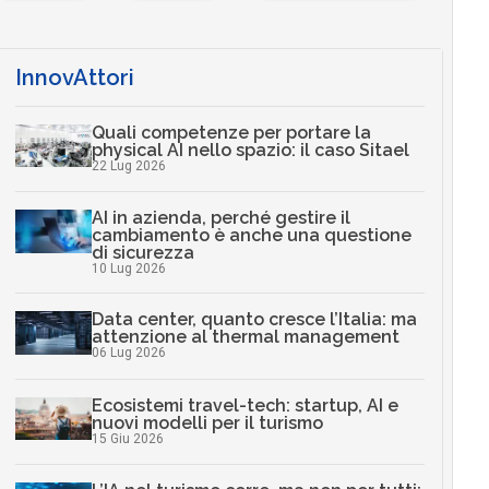
InnovAttori
Quali competenze per portare la
physical AI nello spazio: il caso Sitael
22 Lug 2026
AI in azienda, perché gestire il
cambiamento è anche una questione
di sicurezza
10 Lug 2026
Data center, quanto cresce l’Italia: ma
attenzione al thermal management
06 Lug 2026
Ecosistemi travel-tech: startup, AI e
nuovi modelli per il turismo
15 Giu 2026