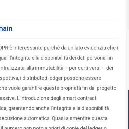
hain
GDPR è interessante perché da un lato evidenzia che i
li l’integrità e la disponibilità dei dati personali in
tralizzata, alla immutabilità – per certi versi – dei
ospettiva, i distributed ledger possono essere
e vuole garantire queste proprietà fin dal progetto
essive. L’introduzione degli smart contract
a, garantendo anche l’integrità e la disponibilità
ro esecuzione automatica. Quasi a smentire questa
i il numero non noto a priori di copie del ledger o