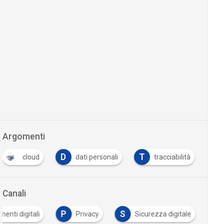
Argomenti
D
T
cloud
dati personali
tracciabilità
Canali
P
S
enti digitali
Privacy
Sicurezza digitale