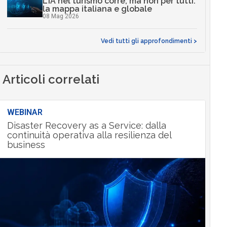
L’IA nel turismo corre, ma non per tutti:
la mappa italiana e globale
08 Mag 2026
Vedi tutti gli approfondimenti >
Articoli correlati
WEBINAR
Disaster Recovery as a Service: dalla
continuità operativa alla resilienza del
business