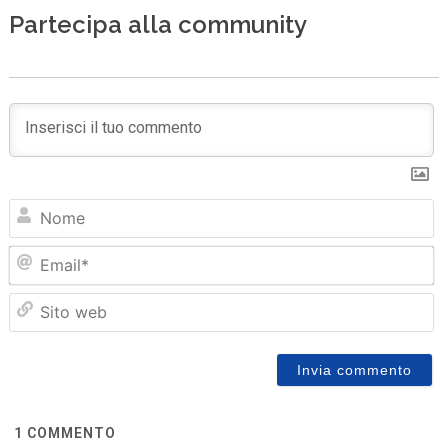
Partecipa alla community
N
Em
Sit
we
1
COMMENTO