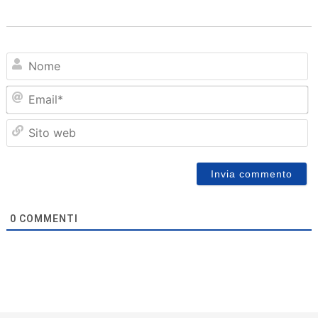
N
Em
Sit
we
0
COMMENTI