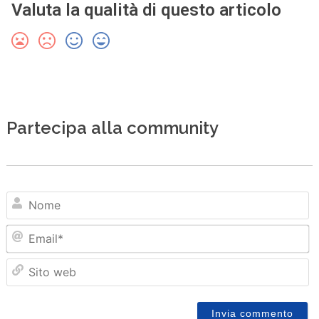
Valuta la qualità di questo articolo
Partecipa alla community
N
Em
Sit
we