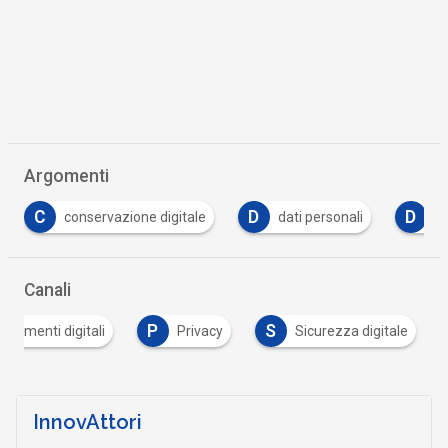
Argomenti
D
D
T
dati personali
DPO
Tutto su GDPR
Canali
P
S
ocumenti digitali
Privacy
Sicurezza digitale
InnovAttori