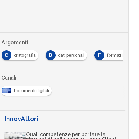
Argomenti
C
D
F
crittografia
dati personali
formazione
Canali
Documenti digitali
InnovAttori
Quali competenze per portare la