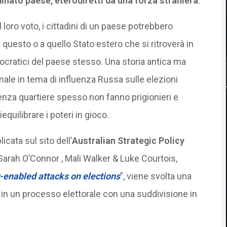
rminato paese, eterodiretti da una forza straniera
.
 loro voto, i cittadini di un paese potrebbero
 questo o a quello Stato estero che si ritroverà in
mocratici del paese stesso. Una storia antica ma
ornale in tema di influenza Russa sulle elezioni
senza quartiere spesso non fanno prigionieri e
equilibrare i poteri in gioco.
cata sul sito dell’
Australian Strategic Policy
 Sarah O’Connor , Mali Walker & Luke Courtois,
enabled attacks on elections
”, viene svolta una
 in un processo elettorale con una suddivisione in