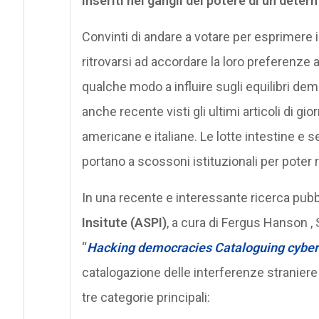
inseriti nei gangli del potere di un dete
Convinti di andare a votare per esprimere il
ritrovarsi ad accordare la loro preferenze a
qualche modo a influire sugli equilibri de
anche recente visti gli ultimi articoli di gi
americane e italiane. Le lotte intestine e 
portano a scossoni istituzionali per poter ri
In una recente e interessante ricerca pubbli
Insitute (ASPI)
, a cura di Fergus Hanson ,
“
Hacking democracies Cataloguing cyber-
catalogazione delle interferenze straniere
tre categorie principali: