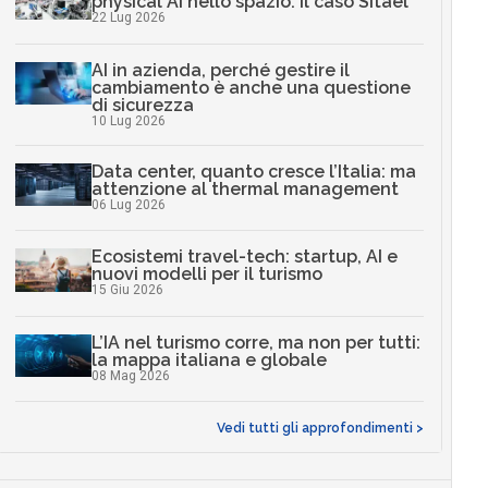
physical AI nello spazio: il caso Sitael
22 Lug 2026
AI in azienda, perché gestire il
cambiamento è anche una questione
di sicurezza
10 Lug 2026
Data center, quanto cresce l’Italia: ma
attenzione al thermal management
06 Lug 2026
Ecosistemi travel-tech: startup, AI e
nuovi modelli per il turismo
15 Giu 2026
L’IA nel turismo corre, ma non per tutti:
la mappa italiana e globale
08 Mag 2026
Vedi tutti gli approfondimenti >