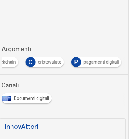
Argomenti
C
P
ockchain
criptovalute
pagamenti digitali
Canali
Documenti digitali
InnovAttori