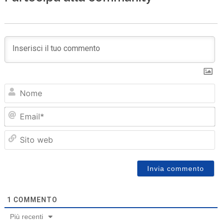
N
Em
Sit
we
1
COMMENTO
Più recenti