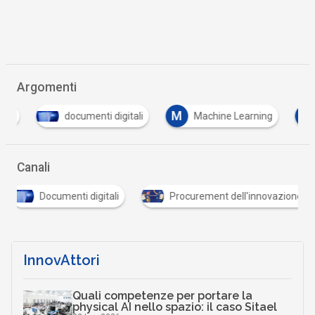
Argomenti
M
P
documenti digitali
Machine Learning
pr
Canali
Documenti digitali
Procurement dell'innovazione
InnovAttori
Quali competenze per portare la
physical AI nello spazio: il caso Sitael