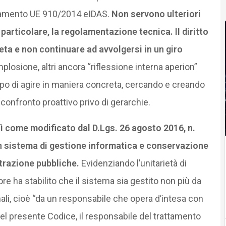
golamento UE 910/2014 eIDAS.
Non servono ulteriori
particolare, la regolamentazione tecnica. Il diritto
ta e non continuare ad avvolgersi in un giro
mplosione, altri ancora “riflessione interna aperion”
empo di agire in maniera concreta, cercando e creando
n confronto proattivo privo di gerarchie.
sì come modificato dal D.Lgs. 26 agosto 2016, n.
i un sistema di gestione informatica e conservazione
trazione pubbliche.
Evidenziando l’unitarietà di
ore ha stabilito che il sistema sia gestito non più da
ali, cioè “da un responsabile che opera d’intesa con
17 del presente Codice, il responsabile del trattamento