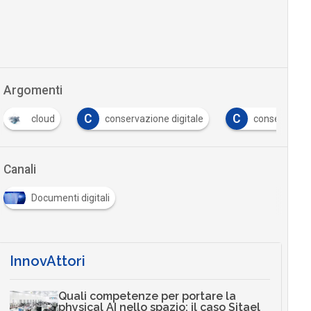
Argomenti
C
C
cloud
conservazione digitale
conservazion
Canali
Documenti digitali
InnovAttori
Quali competenze per portare la
physical AI nello spazio: il caso Sitael