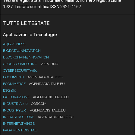
Testata registrata al Tribunale di Milano, numero registrazione
1927. Testata scientifica ISSN 2421-4167
TUTTE LE TESTATE
Applicazioni e Tecnologie
AI4BUSINESS
BIGDATA4INNOVATION
BLOCKCHAIN4INNOVATION
CLOUD COMPUTING
ZEROUNO
CYBERSECURITY360
DOCUMENTI
AGENDADIGITALE.EU
ECOMMERCE
AGENDADIGITALE.EU
ESG360
FATTURAZIONE
AGENDADIGITALE.EU
INDUSTRIA 4.0
CORCOM
INDUSTRY 4.0
AGENDADIGITALE.EU
INFRASTRUTTURE
AGENDADIGITALE.EU
INTERNET4THINGS
PAGAMENTIDIGITALI