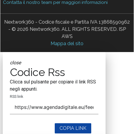
Contatta il nostro team per maggiori informazioni
Nextwork360 - Codice fiscale e Partita IVA 13868590962
- © 2026 Nextwork360. ALL RIGHTS RESERVED. ISP
AWS
Mappa del sito
close
Codice Rss
Clicca sul pulsante per copiare il link RSS
negli appunti.
RSS link
COPIA LINK