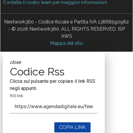
Contatta il nostro team per maggiori informazioni
Nextwork360 - Codice fiscale e Partita IVA 13868590962
- © 2026 Nextwork360. ALL RIGHTS RESERVED. ISP
AWS
Mappa del sito
close
Codice Rss
Clicca sul pulsante per copiare il link RSS
negli appunti.
RSS link
COPIA LINK