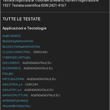
Testata registrata al Tribunale di Milano, numero registrazione
1927. Testata scientifica ISSN 2421-4167
TUTTE LE TESTATE
Applicazioni e Tecnologie
AI4BUSINESS
BIGDATA4INNOVATION
BLOCKCHAIN4INNOVATION
CLOUD COMPUTING
ZEROUNO
CYBERSECURITY360
DOCUMENTI
AGENDADIGITALE.EU
ECOMMERCE
AGENDADIGITALE.EU
ESG360
FATTURAZIONE
AGENDADIGITALE.EU
INDUSTRIA 4.0
CORCOM
INDUSTRY 4.0
AGENDADIGITALE.EU
INFRASTRUTTURE
AGENDADIGITALE.EU
INTERNET4THINGS
PAGAMENTIDIGITALI