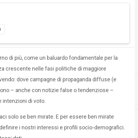
i
orno di più, come un baluardo fondamentale per la
za crescente nelle fasi politiche di maggiore
ivendo: dove campagne di propaganda diffuse (e
ssono – anche con notizie false o tendenziose –
B
D
big data
dati 
 intenzioni di voto.
ci solo se ben mirate. E per essere ben mirate
efinire i nostri interessi e profili socio-demografici.