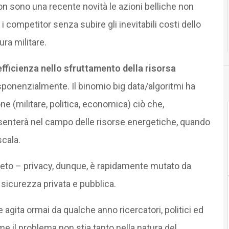
n sono una recente novità le azioni belliche non
 i competitor senza subire gli inevitabili costi dello
ra militare.
’efficienza nello sfruttamento della risorsa
ponenzialmente. Il binomio big data/algoritmi ha
 (militare, politica, economica) ciò che,
senterà nel campo delle risorse energetiche, quando
scala.
to – privacy, dunque, è rapidamente mutato da
 sicurezza privata e pubblica.
e agita ormai da qualche anno ricercatori, politici ed
come il problema non stia tanto nella natura del