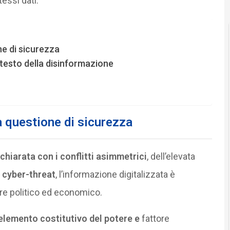
tessi dati.
ne di sicurezza
ntesto della disinformazione
a questione di sicurezza
chiarata con i conflitti asimmetrici
, dell’elevata
a
cyber-threat
, l’informazione digitalizzata è
ore politico ed economico.
elemento costitutivo del potere e
fattore