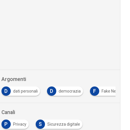
Argomenti
D
F
F
personali
democrazia
Fake News
forma
Canali
P
S
Privacy
Sicurezza digitale