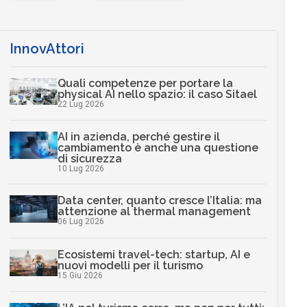
InnovAttori
Quali competenze per portare la
physical AI nello spazio: il caso Sitael
22 Lug 2026
AI in azienda, perché gestire il
cambiamento è anche una questione
di sicurezza
10 Lug 2026
Data center, quanto cresce l’Italia: ma
attenzione al thermal management
06 Lug 2026
Ecosistemi travel-tech: startup, AI e
nuovi modelli per il turismo
15 Giu 2026