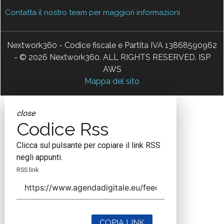
Contatta il nostro team per maggiori informazioni
Nextwork360 - Codice fiscale e Partita IVA 13868590962
- © 2026 Nextwork360. ALL RIGHTS RESERVED. ISP
AWS
Mappa del sito
close
Codice Rss
Clicca sul pulsante per copiare il link RSS
negli appunti.
RSS link
COPIA LINK