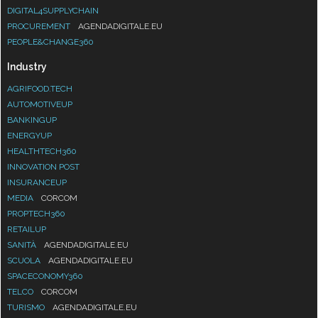
DIGITAL4SUPPLYCHAIN
PROCUREMENT
AGENDADIGITALE.EU
PEOPLE&CHANGE360
Industry
AGRIFOOD.TECH
AUTOMOTIVEUP
BANKINGUP
ENERGYUP
HEALTHTECH360
INNOVATION POST
INSURANCEUP
MEDIA
CORCOM
PROPTECH360
RETAILUP
SANITÀ
AGENDADIGITALE.EU
SCUOLA
AGENDADIGITALE.EU
SPACECONOMY360
TELCO
CORCOM
TURISMO
AGENDADIGITALE.EU