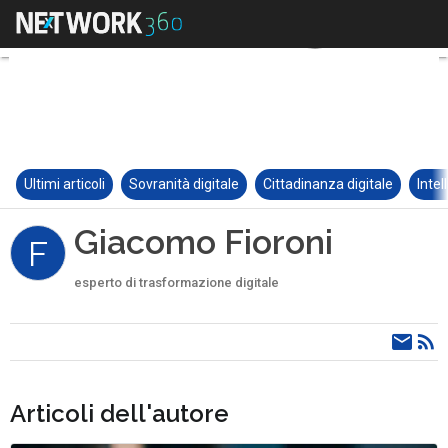
Ultimi articoli
Sovranità digitale
Cittadinanza digitale
Intel
Giacomo Fioroni
F
esperto di trasformazione digitale
Articoli dell'autore