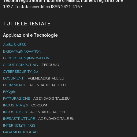
Testata registrata al Tribunale di Milano, numero registrazione
1927. Testata scientifica ISSN 2421-4167
TUTTE LE TESTATE
Applicazioni e Tecnologie
AI4BUSINESS
BIGDATA4INNOVATION
BLOCKCHAIN4INNOVATION
CLOUD COMPUTING
ZEROUNO
CYBERSECURITY360
DOCUMENTI
AGENDADIGITALE.EU
ECOMMERCE
AGENDADIGITALE.EU
ESG360
FATTURAZIONE
AGENDADIGITALE.EU
INDUSTRIA 4.0
CORCOM
INDUSTRY 4.0
AGENDADIGITALE.EU
INFRASTRUTTURE
AGENDADIGITALE.EU
INTERNET4THINGS
PAGAMENTIDIGITALI