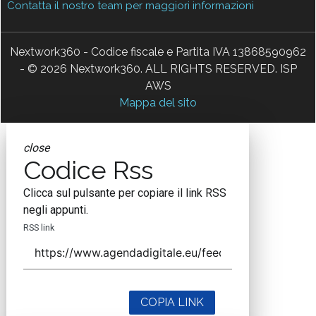
Contatta il nostro team per maggiori informazioni
Nextwork360 - Codice fiscale e Partita IVA 13868590962
- © 2026 Nextwork360. ALL RIGHTS RESERVED. ISP
AWS
Mappa del sito
close
Codice Rss
Clicca sul pulsante per copiare il link RSS
negli appunti.
RSS link
COPIA LINK