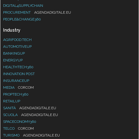
DIGITAL4SUPPLYCHAIN
PROCUREMENT
AGENDADIGITALE.EU
PEOPLE&CHANGE360
Industry
AGRIFOOD.TECH
AUTOMOTIVEUP
BANKINGUP
ENERGYUP
HEALTHTECH360
INNOVATION POST
INSURANCEUP
MEDIA
CORCOM
PROPTECH360
RETAILUP
SANITÀ
AGENDADIGITALE.EU
SCUOLA
AGENDADIGITALE.EU
SPACECONOMY360
TELCO
CORCOM
TURISMO
AGENDADIGITALE.EU